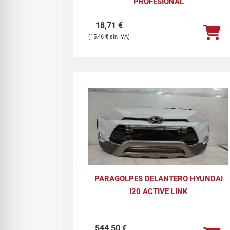
PROFESIONAL
18,71
€
15,46
€
PARAGOLPES DELANTERO HYUNDAI
I20 ACTIVE LINK
544,50
€