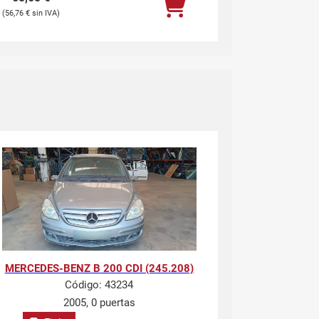
56,76
€
MERCEDES-BENZ B 200 CDI (245.208)
Código:
43234
2005, 0 puertas