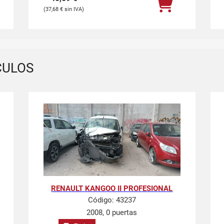
37,68
€
CULOS
RENAULT KANGOO II PROFESIONAL
Código:
43237
2008, 0 puertas