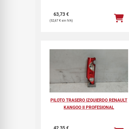
63,73
€
52,67
€
PILOTO TRASERO IZQUIERDO RENAULT
KANGOO II PROFESIONAL
42,35
€