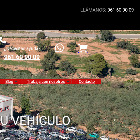
LLÁMANOS:
961 60 90 09
¿Necesitas ayuda?
961 60 90 09
Blog
Trabaja con nosotros
Contacto
TU VEHÍCULO