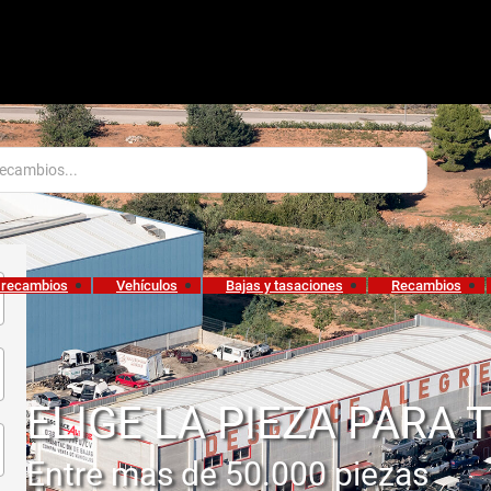
 recambios
Vehículos
Bajas y tasaciones
Recambios
ELIGE LA PIEZA PARA 
Entre mas de 50.000 piezas