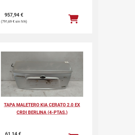
957,94
€
791,69
€
TAPA MALETERO KIA CERATO 2.0 EX
CRDI BERLINA (4-PTAS.)
61,14
€