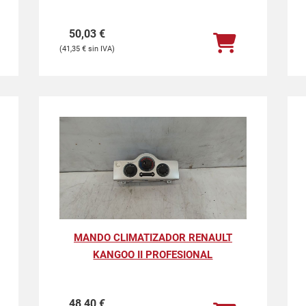
50,03
€
41,35
€
MANDO CLIMATIZADOR RENAULT
KANGOO II PROFESIONAL
48,40
€