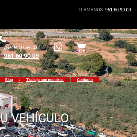
LLÁMANOS:
961 60 90 09
¿Necesitas ayuda?
961 60 90 09
Blog
Trabaja con nosotros
Contacto
TU VEHÍCULO