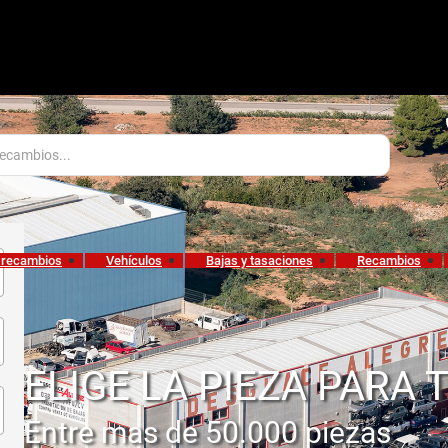
 recambios
Vehículos
Bajas y tasaciones
Recambios
ELIGE LA PIEZA PARA 
Entre mas de 50.000 piezas