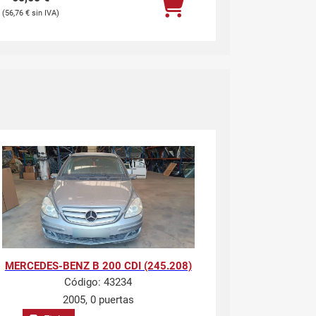
56,76
€
MERCEDES-BENZ B 200 CDI (245.208)
Código:
43234
2005, 0 puertas