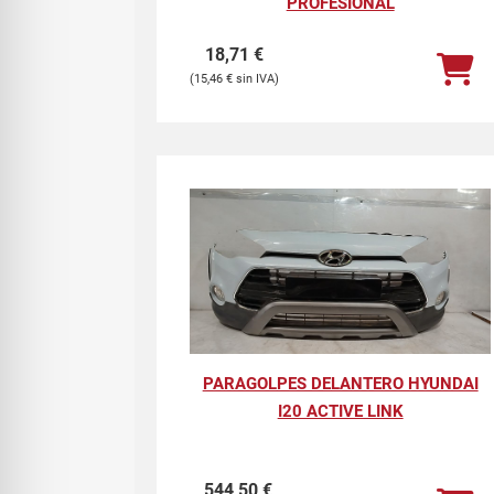
PROFESIONAL
18,71
€
15,46
€
PARAGOLPES DELANTERO HYUNDAI
I20 ACTIVE LINK
544,50
€