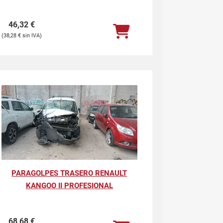
46,32
€
38,28
€
PARAGOLPES TRASERO RENAULT
KANGOO II PROFESIONAL
68,68
€