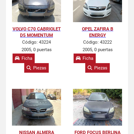
VOLVO C70 CABRIOLET
OPEL ZAFIRA B
D5 MOMENTUM
ENERGY
Código:
43224
Código:
43222
2005, 0 puertas
2005, 0 puertas
Ficha
Ficha
Piezas
Piezas
NISSAN ALMERA
FORD FOCUS BERLINA