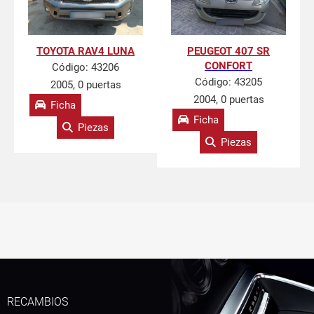
TOYOTA RAV4 LUNA
PEUGEOT 407 SR
CONFORT
Código:
43206
Código:
43205
2005, 0 puertas
2004, 0 puertas
Ficha
Ficha
Piezas
Piezas
RECAMBIOS