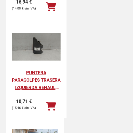
16,94
€
PROFESIONAL
14,00
€
PUNTERA
PARAGOLPES TRASERA
IZQUIERDA RENAULT
KANGOO II
18,71
€
PROFESIONAL
15,46
€