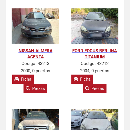
NISSAN ALMERA
FORD FOCUS BERLINA
ACENTA
TITANIUM
Código:
43213
Código:
43212
2000, 0 puertas
2004, 0 puertas
Ficha
Ficha
Piezas
Piezas