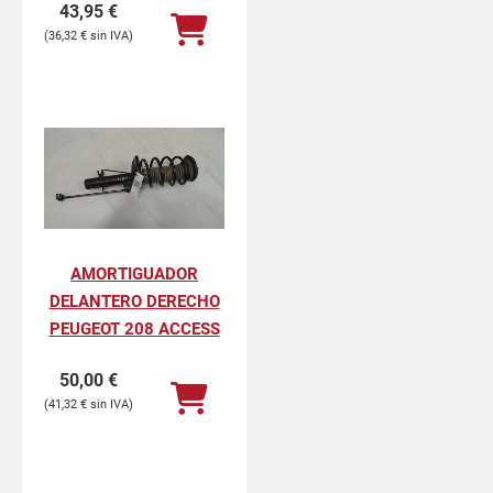
43,95
€
36,32
€
AMORTIGUADOR
DELANTERO DERECHO
PEUGEOT 208 ACCESS
50,00
€
41,32
€