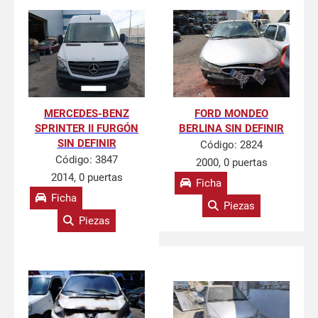
MERCEDES-BENZ
FORD MONDEO
SPRINTER II FURGÓN
BERLINA SIN DEFINIR
SIN DEFINIR
Código:
2824
Código:
3847
2000, 0 puertas
2014, 0 puertas
Ficha
Ficha
Piezas
Piezas