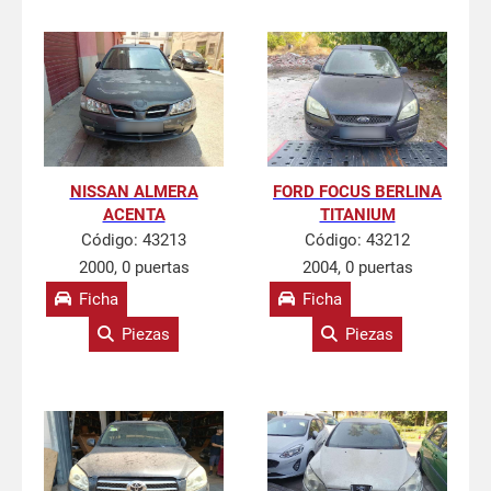
NISSAN ALMERA
FORD FOCUS BERLINA
ACENTA
TITANIUM
Código:
43213
Código:
43212
2000, 0 puertas
2004, 0 puertas
Ficha
Ficha
Piezas
Piezas