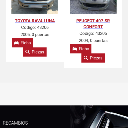
TOYOTA RAV4 LUNA
PEUGEOT 407 SR
CONFORT
Código:
43206
Código:
43205
2005, 0 puertas
2004, 0 puertas
Ficha
Ficha
Piezas
Piezas
RECAMBIOS