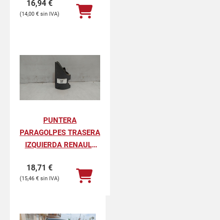
16,94
€
PROFESIONAL
14,00
€
PUNTERA
PARAGOLPES TRASERA
IZQUIERDA RENAULT
KANGOO II
18,71
€
PROFESIONAL
15,46
€