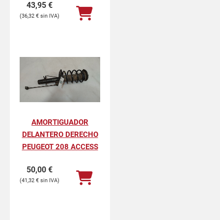
43,95
€
36,32
€
AMORTIGUADOR
DELANTERO DERECHO
PEUGEOT 208 ACCESS
50,00
€
41,32
€