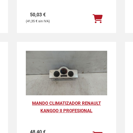
50,03
€
41,35
€
MANDO CLIMATIZADOR RENAULT
KANGOO II PROFESIONAL
48,40
€