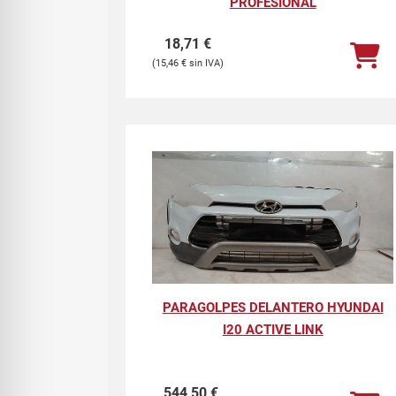
PROFESIONAL
18,71
€
15,46
€
PARAGOLPES DELANTERO HYUNDAI
I20 ACTIVE LINK
544,50
€