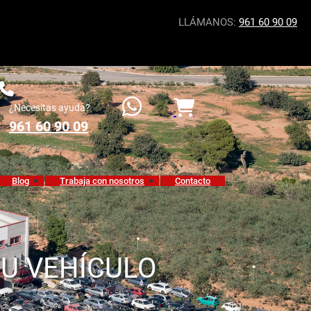
LLÁMANOS:
961 60 90 09
¿Necesitas ayuda?
961 60 90 09
Blog
Trabaja con nosotros
Contacto
TU VEHÍCULO