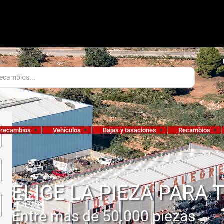
 recambios
Vehículos
Bajas y tasaciones
Recambios
ELIGE LA PIEZA PARA 
Entre mas de 50.000 piezas