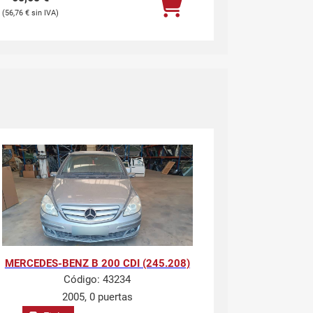
56,76
€
MERCEDES-BENZ B 200 CDI (245.208)
Código:
43234
2005, 0 puertas