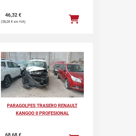
46,32
€
38,28
€
PARAGOLPES TRASERO RENAULT
KANGOO II PROFESIONAL
68,68
€