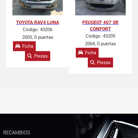
TOYOTA RAV4 LUNA
PEUGEOT 407 SR
CONFORT
Código:
43206
Código:
43205
2005, 0 puertas
2004, 0 puertas
Ficha
Ficha
Piezas
Piezas
RECAMBIOS