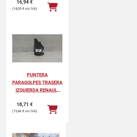
16,94
€
PROFESIONAL
14,00
€
PUNTERA
PARAGOLPES TRASERA
IZQUIERDA RENAULT
KANGOO II
18,71
€
PROFESIONAL
15,46
€