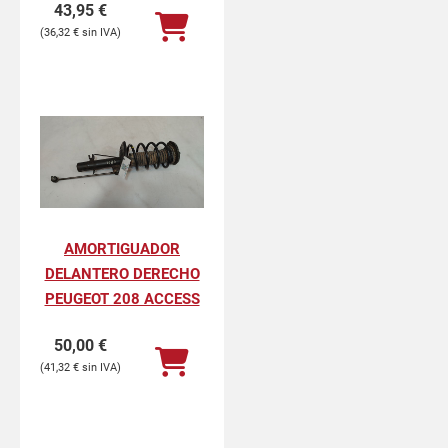
43,95
€
36,32
€
AMORTIGUADOR
DELANTERO DERECHO
PEUGEOT 208 ACCESS
50,00
€
41,32
€