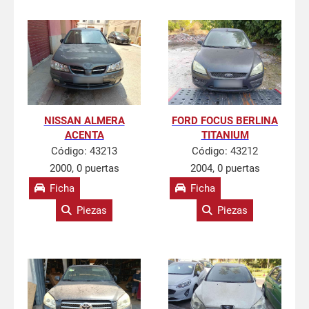
NISSAN ALMERA
FORD FOCUS BERLINA
ACENTA
TITANIUM
Código:
43213
Código:
43212
2000, 0 puertas
2004, 0 puertas
Ficha
Ficha
Piezas
Piezas