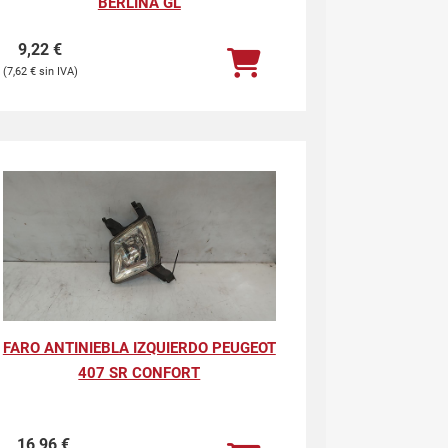
BERLINA GL
9,22
€
7,62
€
FARO ANTINIEBLA IZQUIERDO PEUGEOT
407 SR CONFORT
16,96
€