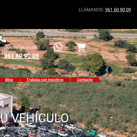
LLÁMANOS:
961 60 90 09
¿Necesitas ayuda?
961 60 90 09
Blog
Trabaja con nosotros
Contacto
TU VEHÍCULO