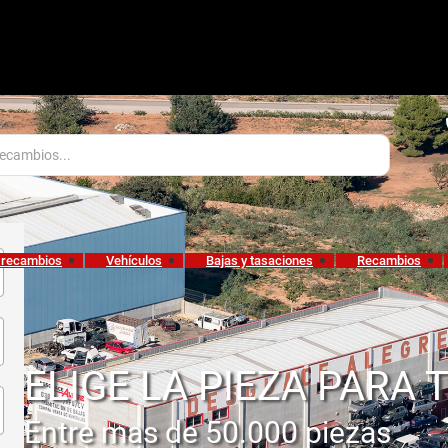
 recambios
Vehículos
Bajas y tasaciones
Recambios
ELIGE LA PIEZA PARA 
Entre mas de 50.000 piezas