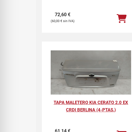
72,60
€
60,00
€
TAPA MALETERO KIA CERATO 2.0 EX
CRDI BERLINA (4-PTAS.)
61,14
€